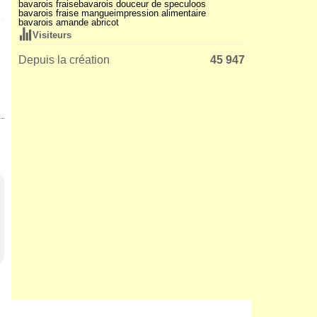
bavarois fraise
bavarois douceur de speculoos
bavarois fraise mangue
impression alimentaire
bavarois amande abricot
Visiteurs
Depuis la création
45 947