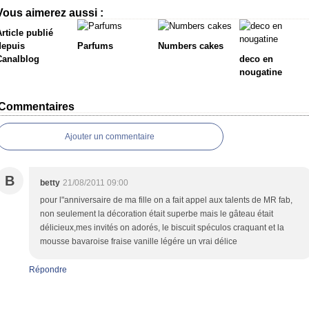
Vous aimerez aussi :
rticle publié
depuis
Parfums
Numbers cakes
Canalblog
deco en
nougatine
Commentaires
Ajouter un commentaire
B
betty
21/08/2011 09:00
pour l"anniversaire de ma fille on a fait appel aux talents de MR fab,
non seulement la décoration était superbe mais le gâteau était
délicieux,mes invités on adorés, le biscuit spéculos craquant et la
mousse bavaroise fraise vanille légére un vrai délice
Répondre