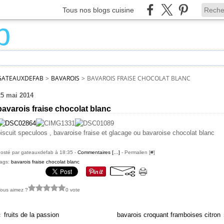
Tous nos blogs cuisine
GATEAUXDEFAB
>
BAVAROIS
>
BAVAROIS FRAISE CHOCOLAT BLANC
25 mai 2014
bavarois fraise chocolat blanc
iscuit speculoos , bavaroise fraise et glacage ou bavaroise chocolat blanc
osté par gateauxdefab à 18:35 -
Commentaires [
…
]
- Permalien [
#
]
ags:
bavarois fraise chocolat blanc
ous aimez ?
0 vote
fruits de la passion
bavarois croquant framboises citron