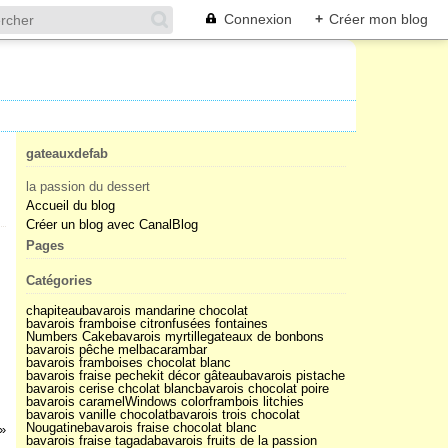
Connexion
+
Créer mon blog
gateauxdefab
la passion du dessert
Accueil du blog
Créer un blog avec CanalBlog
Pages
Catégories
chapiteau
bavarois mandarine chocolat
bavarois framboise citron
fusées fontaines
Numbers Cake
bavarois myrtille
gateaux de bonbons
bavarois pêche melba
carambar
bavarois framboises chocolat blanc
bavarois fraise peche
kit décor gâteau
bavarois pistache
bavarois cerise chcolat blanc
bavarois chocolat poire
bavarois caramel
Windows color
frambois litchies
bavarois vanille chocolat
bavarois trois chocolat
Nougatine
bavarois fraise chocolat blanc
bavarois fraise tagada
bavarois fruits de la passion