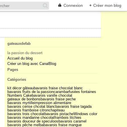
Connexion
+
Créer mon blog
gateauxdefab
la passion du dessert
Accueil du blog
Créer un blog avec CanalBlog
Pages
Catégories
kit décor gâteau
bavarois fraise chocolat blanc
bavarois fruits de la passion
carambar
fusées fontaines
Numbers Cake
bavarois vanille chocolat
gateaux de bonbons
bavarois fraise peche
bavarois myrtille
impression alimentaire
bavarois cerise chcolat blanc
bavarois fraise tagada
bavarois framboise citron
chapiteau
bavarois trois chocolat
bavarois pistache
Windows color
bavarois mandarine chocolat
frambois litchies
bavarois douceur de speculoos
bavarois caramel
bavarois pêche melba
bavarois fraise mangue