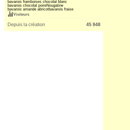
bavarois framboises chocolat blanc
bavarois chocolat poire
Nougatine
bavarois amande abricot
bavarois fraise
Visiteurs
Depuis la création
45 948