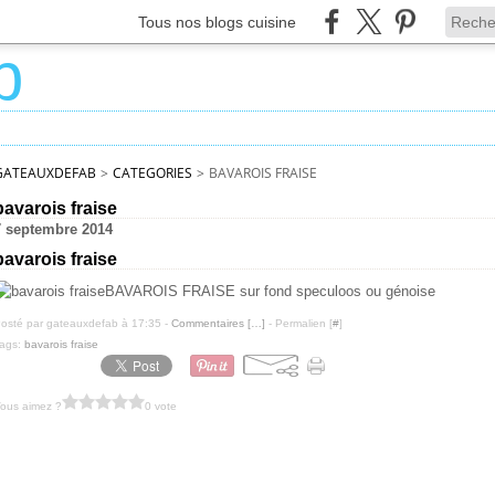
Tous nos blogs cuisine
GATEAUXDEFAB
>
CATEGORIES
>
BAVAROIS FRAISE
bavarois fraise
7 septembre 2014
bavarois fraise
BAVAROIS FRAISE sur fond speculoos ou génoise
osté par gateauxdefab à 17:35 -
Commentaires [
…
]
- Permalien [
#
]
ags:
bavarois fraise
ous aimez ?
0 vote