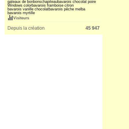
gateaux de bonbons
chapiteau
bavarois chocolat poire
Windows color
bavarois framboise citron
bavarois vanille chocolat
bavarois pêche melba
bavarois myrtille
Visiteurs
Depuis la création
45 947