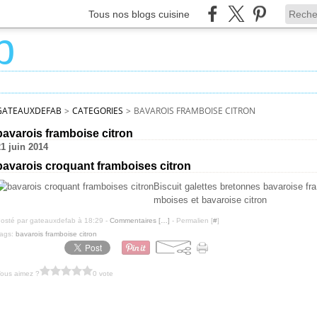
Tous nos blogs cuisine
GATEAUXDEFAB
>
CATEGORIES
>
BAVAROIS FRAMBOISE CITRON
bavarois framboise citron
21 juin 2014
bavarois croquant framboises citron
Biscuit galettes bretonnes bavaroise fra
mboises et bavaroise citron
osté par gateauxdefab à 18:29 -
Commentaires [
…
]
- Permalien [
#
]
ags:
bavarois framboise citron
ous aimez ?
0 vote