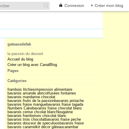
Connexion
+
Créer mon blog
gateauxdefab
la passion du dessert
Accueil du blog
Créer un blog avec CanalBlog
Pages
Catégories
frambois litchies
impression alimentaire
bavarois amande abricot
fusées fontaines
bavarois mandarine chocolat
bavarois fruits de la passion
bavarois pistache
bavarois fraise mangue
bavarois fraise tagada
Numbers Cake
bavarois fraise chocolat blanc
bavarois cerise chcolat blanc
Nougatine
bavarois framboises chocolat blanc
bavarois trois chocolat
bavarois fraise peche
bavarois douceur de speculoos
bavarois fraise
bavarois caramel
kit décor gâteau
carambar